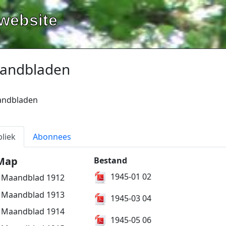
website
andbladen
ndbladen
liek
Abonnees
Map
Bestand
1945-01 02
Maandblad 1912
Maandblad 1913
1945-03 04
Maandblad 1914
1945-05 06