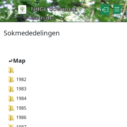
Naar de inhoud
NHGL download
website
Sokmededelingen
⤾Map
1982
1983
1984
1985
1986